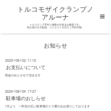
トルコモザイクランプノ
アルーナ
トルコランプ手作り体験が出来るお教室です。
初心者の方大歓迎。リクエスト方式でご予約可能。
お知らせ
2025
/
06
/
02 11:10
お支払いについて
現金のみとさせて頂きます
2024
/
08
/
04 17:27
駐車場のおしらせ
7月より 一軒先の広い駐車場の１５番のみお借りしております